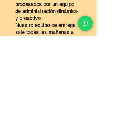
procesados por un equipo
de administración dinámico
y proactivo.
Nuestro equipo de entrega
sale todas las mañanas a
entregar los pedidos y
cumplir con nuestros
clientes en tiempo y forma,
brindándoles un excelente
servicio de atención.